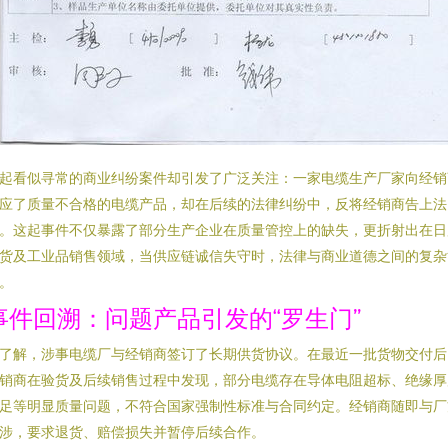
起看似寻常的商业纠纷案件却引发了广泛关注：一家电缆生产厂家向经销
应了质量不合格的电缆产品，却在后续的法律纠纷中，反将经销商告上法
。这起事件不仅暴露了部分生产企业在质量管控上的缺失，更折射出在日
货及工业品销售领域，当供应链诚信失守时，法律与商业道德之间的复杂
。
事件回溯：问题产品引发的“罗生门”
了解，涉事电缆厂与经销商签订了长期供货协议。在最近一批货物交付后
销商在验货及后续销售过程中发现，部分电缆存在导体电阻超标、绝缘厚
足等明显质量问题，不符合国家强制性标准与合同约定。经销商随即与厂
涉，要求退货、赔偿损失并暂停后续合作。