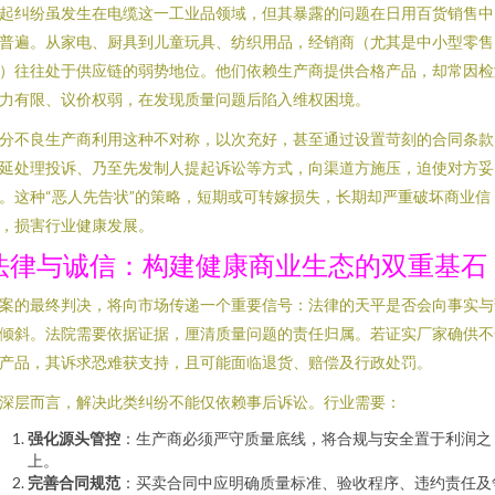
起纠纷虽发生在电缆这一工业品领域，但其暴露的问题在日用百货销售中
普遍。从家电、厨具到儿童玩具、纺织用品，经销商（尤其是中小型零售
）往往处于供应链的弱势地位。他们依赖生产商提供合格产品，却常因检
力有限、议价权弱，在发现质量问题后陷入维权困境。
分不良生产商利用这种不对称，以次充好，甚至通过设置苛刻的合同条款
延处理投诉、乃至先发制人提起诉讼等方式，向渠道方施压，迫使对方妥
。这种“恶人先告状”的策略，短期或可转嫁损失，长期却严重破坏商业信
，损害行业健康发展。
法律与诚信：构建健康商业生态的双重基石
案的最终判决，将向市场传递一个重要信号：法律的天平是否会向事实与
倾斜。法院需要依据证据，厘清质量问题的责任归属。若证实厂家确供不
产品，其诉求恐难获支持，且可能面临退货、赔偿及行政处罚。
深层而言，解决此类纠纷不能仅依赖事后诉讼。行业需要：
强化源头管控
：生产商必须严守质量底线，将合规与安全置于利润之
上。
完善合同规范
：买卖合同中应明确质量标准、验收程序、违约责任及