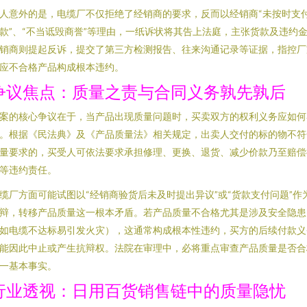
人意外的是，电缆厂不仅拒绝了经销商的要求，反而以经销商“未按时支
款”、“不当诋毁商誉”等理由，一纸诉状将其告上法庭，主张货款及违约
销商则提起反诉，提交了第三方检测报告、往来沟通记录等证据，指控厂
应不合格产品构成根本违约。
争议焦点：质量之责与合同义务孰先孰后
案的核心争议在于，当产品出现质量问题时，买卖双方的权利义务应如何
。根据《民法典》及《产品质量法》相关规定，出卖人交付的标的物不符
量要求的，买受人可依法要求承担修理、更换、退货、减少价款乃至赔偿
等违约责任。
缆厂方面可能试图以“经销商验货后未及时提出异议”或“货款支付问题”作
辩，转移产品质量这一根本矛盾。若产品质量不合格尤其是涉及安全隐患
如电缆不达标易引发火灾），这通常构成根本性违约，买方的后续付款义
能因此中止或产生抗辩权。法院在审理中，必将重点审查产品质量是否合
一基本事实。
行业透视：日用百货销售链中的质量隐忧